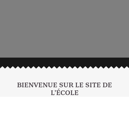
BIENVENUE SUR LE SITE DE
L’ÉCOLE
NOTRE-DAME SAINT-JOSEPH
Vous y trouverez toutes les informations pratiques sur
l'école,
les moments/temps forts de l’année…